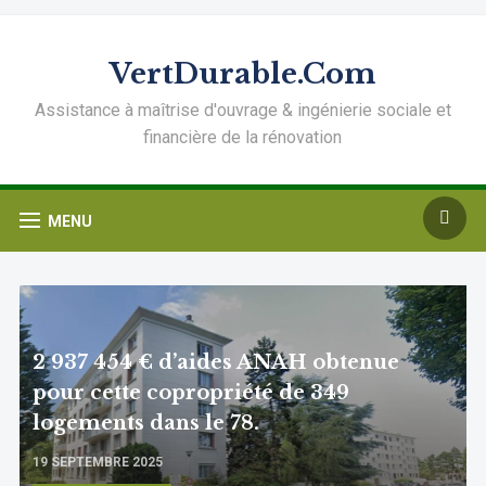
VertDurable.Com
Assistance à maîtrise d'ouvrage & ingénierie sociale et
financière de la rénovation
MENU
2 937 454 € d’aides ANAH obtenue
pour cette copropriété de 349
logements dans le 78.
19 SEPTEMBRE 2025