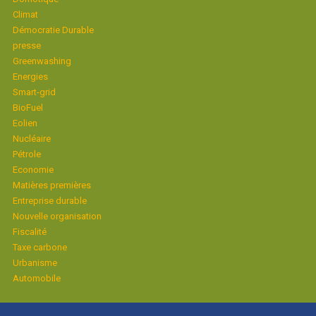
Climat
Démocratie Durable
presse
Greenwashing
Energies
Smart-grid
BioFuel
Eolien
Nucléaire
Pétrole
Economie
Matières premières
Entreprise durable
Nouvelle organisation
Fiscalité
Taxe carbone
Urbanisme
Automobile