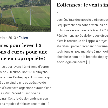
Eoliennes : le vent s’i
?
Les résultats des appels d’offres po
l’équipement des zones retenues pour
offshore a été annoncé le 6 avril 2012
Péniblement, après de longues disc
embre 2013
/
Eolien
c’est la technique de l’appel à projet 
res pour lever 1.3
été retenu par le précédent gouvern
ons d’euros pour une
technique un peu marxiste à mon goû
cherche le nom de la branche de ps
nne en copropriété !
sociologie qui décrit […]
res pour levers 1.3 millions d’euros
s de 200 euros. Soit 1700 citoyens
e contrée, l’autre pays du fromage qui
é de rejoindre une coopérative de
 d’électricité organisée autour d’une
de 2Mw. Record du monde de
ing ! Cette levée de fonds par son
 sa rapidité établie en record du […]