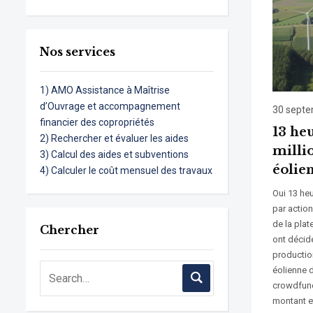
Nos services
1) AMO Assistance à Maîtrise
d’Ouvrage et accompagnement
30 sept
financier des copropriétés
13 heu
2) Rechercher et évaluer les aides
milli
3) Calcul des aides et subventions
éolie
4) Calculer le coût mensuel des travaux
Oui 13 heu
par action
de la plat
Chercher
ont décid
production
éolienne 
crowdfund
montant et