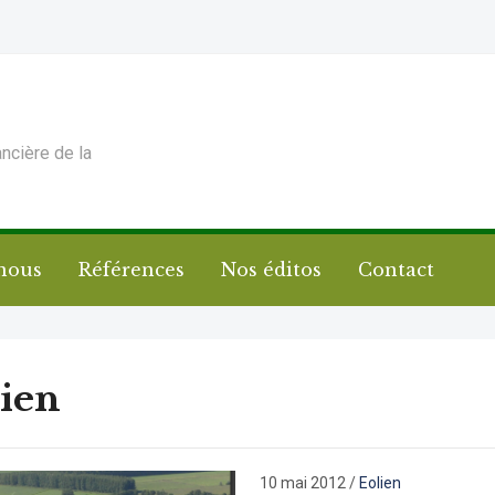
ancière de la
nous
Références
Nos éditos
Contact
ien
10 mai 2012
/
Eolien