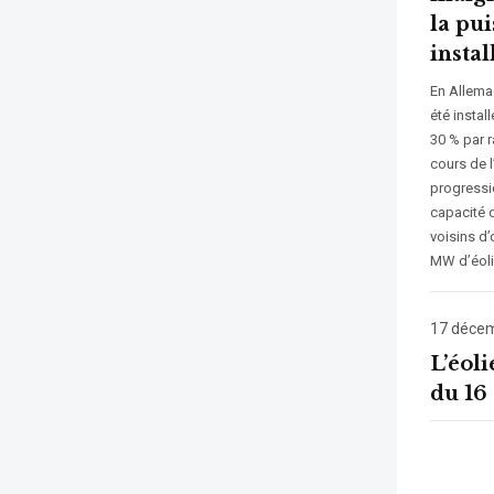
la pu
instal
En Allema
été instal
30 % par r
cours de l
progressio
capacité 
voisins d’
MW d’éolie
17 déce
L’éoli
du 16