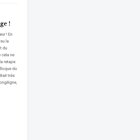
ge !
eur ! En
isu la
t du
 cela ne
la retape.
olloque du
tait très
ongiligne,