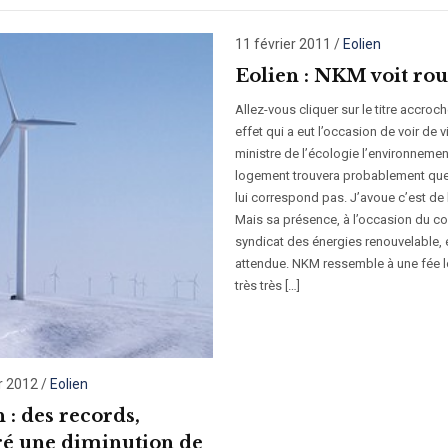
11 février 2011
/
Eolien
Eolien : NKM voit rou
Allez-vous cliquer sur le titre accroch
effet qui a eut l’occasion de voir de v
ministre de l’écologie l’environnemen
logement trouvera probablement que
lui correspond pas. J’avoue c’est de 
Mais sa présence, à l’occasion du c
syndicat des énergies renouvelable, é
attendue. NKM ressemble à une fée l
très très […]
r 2012
/
Eolien
 : des records,
é une diminution de