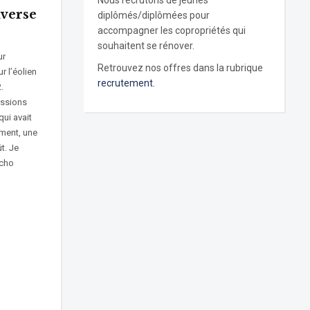
Nous recrutons de jeunes
nverse
diplômés/diplômées pour
accompagner les copropriétés qui
souhaitent se rénover.
ur
Retrouvez nos offres dans la rubrique
 l’éolien
recrutement.
.
ussions
qui avait
ement, une
t. Je
ycho