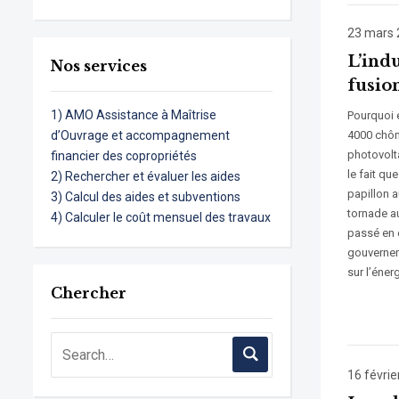
23 mars 
L’indu
Nos services
fusion
1) AMO Assistance à Maîtrise
Pourquoi 
d’Ouvrage et accompagnement
4000 chôm
photovolt
financier des copropriétés
le fait qu
2) Rechercher et évaluer les aides
papillon a
3) Calcul des aides et subventions
tornade au
4) Calculer le coût mensuel des travaux
passé en e
gouvernem
sur l’énerg
Chercher
16 févrie