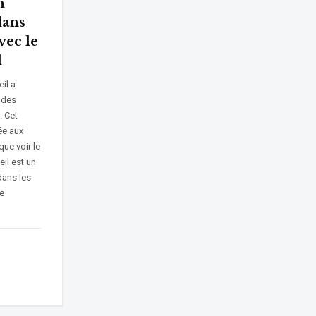
n
dans
vec le
l
il a
 des
. Cet
ée aux
que voir le
eil est un
dans les
e