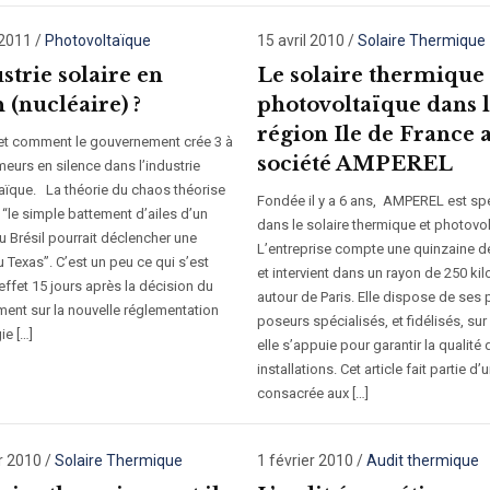
2011
/
Photovoltaïque
15 avril 2010
/
Solaire Thermique
strie solaire en
Le solaire thermique 
 (nucléaire) ?
photovoltaïque dans 
région Ile de France a
et comment le gouvernement crée 3 à
société AMPEREL
eurs en silence dans l’industrie
aïque. La théorie du chaos théorise
Fondée il y a 6 ans, AMPEREL est sp
e “le simple battement d’ailes d’un
dans le solaire thermique et photovol
u Brésil pourrait déclencher une
L’entreprise compte une quinzaine de
 Texas”. C’est un peu ce qui s’est
et intervient dans un rayon de 250 ki
ffet 15 jours après la décision du
autour de Paris. Elle dispose de ses
ent sur la nouvelle réglementation
poseurs spécialisés, et fidélisés, sur
ie […]
elle s’appuie pour garantir la qualité
installations. Cet article fait partie d’
consacrée aux […]
r 2010
/
Solaire Thermique
1 février 2010
/
Audit thermique