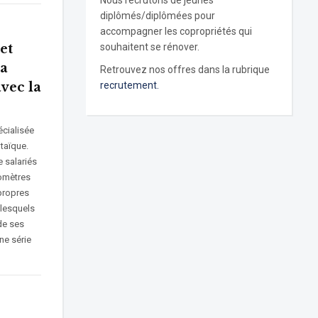
Nous recrutons de jeunes
diplômés/diplômées pour
accompagner les copropriétés qui
et
souhaitent se rénover.
la
Retrouvez nos offres dans la rubrique
vec la
recrutement.
écialisée
taïque.
 salariés
lomètres
 propres
 lesquels
 de ses
une série