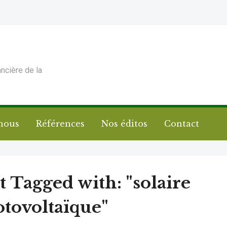
ancière de la
nous
Références
Nos éditos
Contact
t Tagged with: "solaire
tovoltaïque"