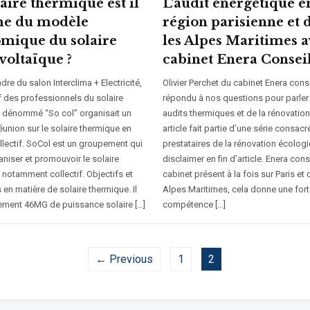
aire thermique est il
L’audit énergétique e
me du modèle
région parisienne et 
mique du solaire
les Alpes Maritimes a
voltaïque ?
cabinet Enera Consei
dre du salon Interclima + Electricité,
Olivier Perchet du cabinet Enera conse
if des professionnels du solaire
répondu à nos questions pour parler
 dénommé “So col” organisait un
audits thermiques et de la rénovation
éunion sur le solaire thermique en
article fait partie d’une série consacr
llectif. SoCol est un groupement qui
prestataires de la rénovation écologi
aniser et promouvoir le solaire
disclaimer en fin d’article. Enera cons
 notamment collectif. Objectifs et
cabinet présent à la fois sur Paris et 
 en matière de solaire thermique. Il
Alpes Maritimes, cela donne une fort
lement 46MG de puissance solaire […]
compétence […]
← Previous
1
2