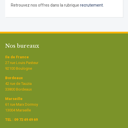
Retrouvez nos offres dans la rubrique
recrutement.
Nos bureaux
Ile de France
27 rue Louis Pasteur
92100 Boulogne
Bordeaux
42 rue de Tauzia
33800 Bordeaux
Marseille
61 rue Marx Dormoy
13004 Marseille
TEL : 09 72 49 49 69