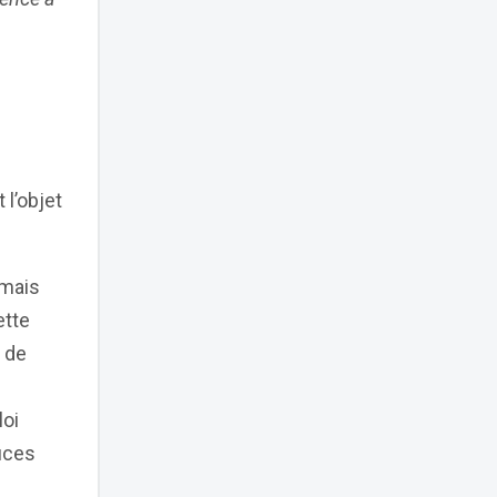
l’objet
mais
ette
 de
loi
tuces