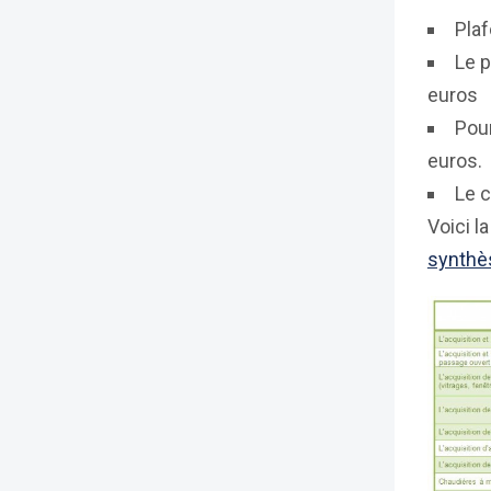
Plaf
Le p
euros
Pour
euros.
Le c
Voici l
synthè