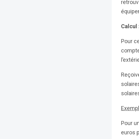
retrouv
équipem
Calcul 
Pour ce
compte 
l’extéri
Reçoiv
solaire
solaire
Exempl
Pour un
euros 