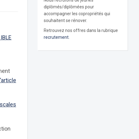
Nous recrutons de jeunes
diplômés/diplômées pour
accompagner les copropriétés qui
souhaitent se rénover.
Retrouvez nos offres dans la rubrique
NIBLE
recrutement.
ment
l’article
iscales
ction