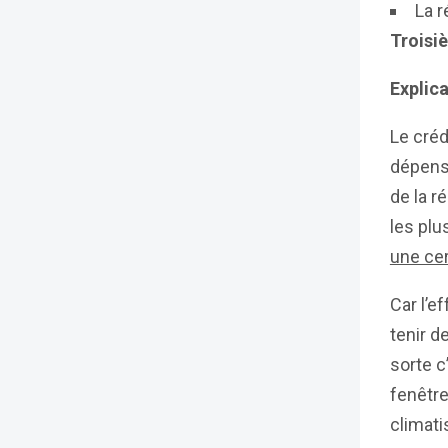
La r
Trois
Explica
Le créd
dépens
de la r
les pl
une cer
Car l’e
tenir d
sorte c
fenêtre
climati