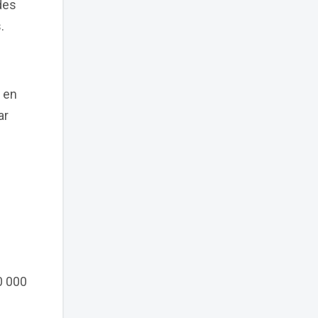
 des
.
 en
ar
0 000