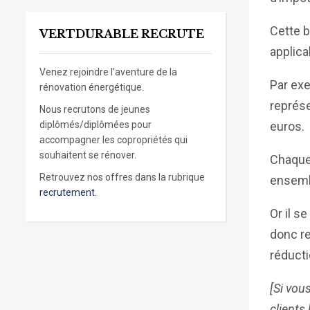
Cette b
VERTDURABLE RECRUTE
applica
Venez rejoindre l’aventure de la
Par ex
rénovation énergétique.
représe
Nous recrutons de jeunes
diplômés/diplômées pour
euros.
accompagner les copropriétés qui
souhaitent se rénover.
Chaque
Retrouvez nos offres dans la rubrique
ensemb
recrutement.
Or il s
donc re
réducti
[Si vou
clients