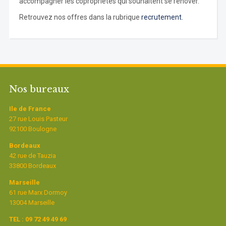
accompagner les copropriétés qui souhaitent se rénover.
Retrouvez nos offres dans la rubrique
recrutement.
Nos bureaux
Ile de France
27 rue Louis Pasteur
92100 Boulogne
Bordeaux
42 rue de Tauzia
33800 Bordeaux
Marseille
61 rue Marx Dormoy
13004 Marseille
TEL : 09 72 49 49 69