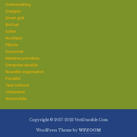
Greenwashing
Energies
Smart-grid
BioFuel
Eolien
Nucléaire
Pétrole
Economie
Matières premières
Entreprise durable
Nouvelle organisation
Fiscalité
Taxe carbone
Urbanisme
Automobile
Copyright © 2017-2021 VertDurable.Com
WordPress Theme by
WPZOOM