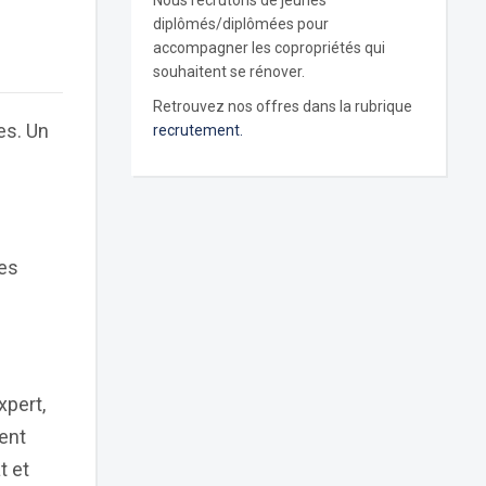
Nous recrutons de jeunes
diplômés/diplômées pour
accompagner les copropriétés qui
souhaitent se rénover.
Retrouvez nos offres dans la rubrique
es. Un
recrutement.
des
xpert,
ent
t et