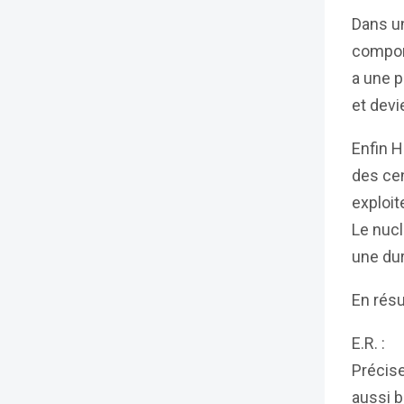
Dans un
compor
a une p
et devi
Enfin H
des cen
exploit
Le nuc
une du
En résu
E.R. :
Précise
aussi 