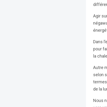
différe
Agir su
négawat
énergét
Dans l’
pour fa
la chale
Autre m
selon s
termes 
de la l
Nous no