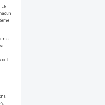
. Le
Chacun
stème
a mis
va
 ont
ions
n.