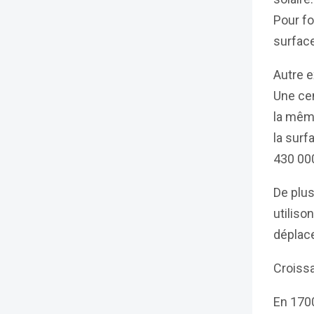
Pour fo
surface
Autre e
Une cen
la même
la surf
430 000
De plus
utilis
déplace
Croissa
En 1700