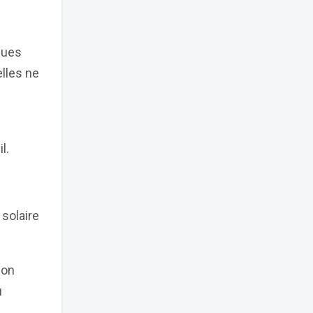
ques
lles ne
l.
 solaire
son
u