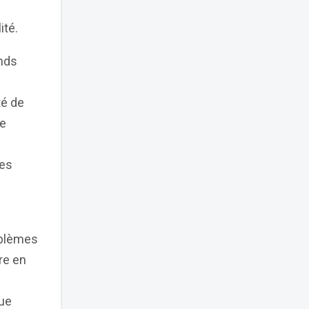
ité.
ands
té de
je
des
oblèmes
re en
que