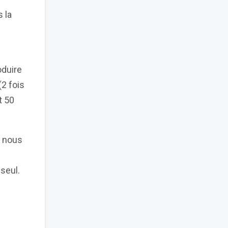
 la
oduire
2 fois
t 50
i nous
seul.