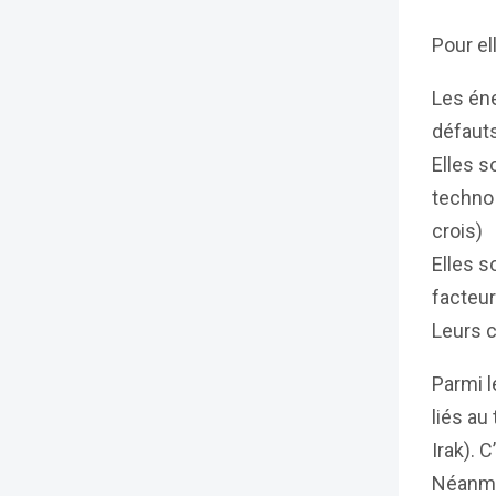
Pour ell
Les éne
défauts
Elles s
techno 
crois)
Elles s
facteur
Leurs c
Parmi l
liés au
Irak). 
Néanmoi