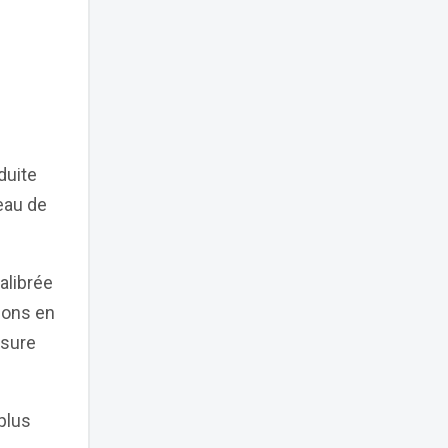
duite
veau de
alibrée
ions en
esure
plus