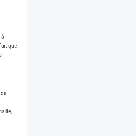
 à
ait que
e
 de
aillé,