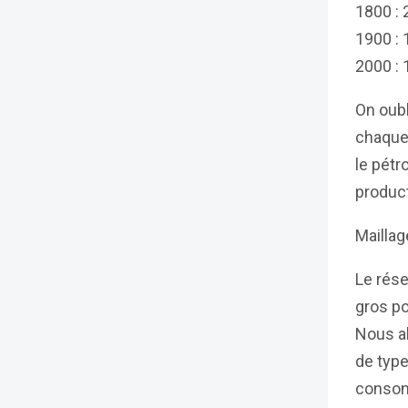
1800 : 
1900 : 
2000 : 
On oubl
chaque 
le pétro
product
Maillag
Le rése
gros po
Nous al
de type
consom