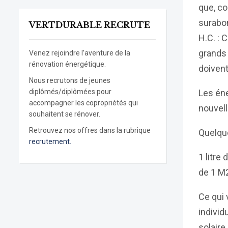
que, co
surabo
VERTDURABLE RECRUTE
H.C. :
grands 
Venez rejoindre l’aventure de la
rénovation énergétique.
doivent
Nous recrutons de jeunes
diplômés/diplômées pour
Les éne
accompagner les copropriétés qui
nouvelle
souhaitent se rénover.
Retrouvez nos offres dans la rubrique
Quelqu
recrutement.
1 litre
de 1 M2
Ce qui 
individ
solaire.