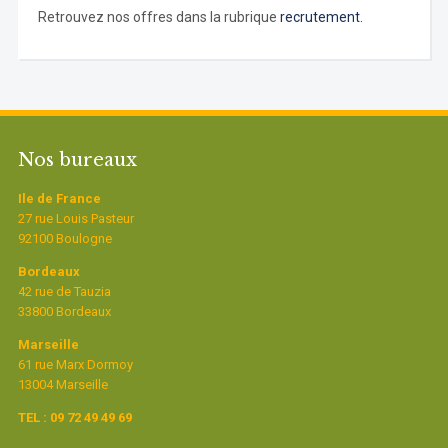
Retrouvez nos offres dans la rubrique
recrutement.
Nos bureaux
Ile de France
27 rue Louis Pasteur
92100 Boulogne
Bordeaux
42 rue de Tauzia
33800 Bordeaux
Marseille
61 rue Marx Dormoy
13004 Marseille
TEL : 09 72 49 49 69