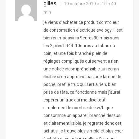
gilles
10 octobre 2010 at 10 h 40
min
je viens d’acheter ce produit controleur
de consomation electrique evology ,il est
bien en magasin a 9euros90,mais sans
les 2 piles LR44 :10euros au tabac du
coin, et une fois branché plein de
réglages compliqués qui servent a rien,
une notice incompréhensible ,un écran
illisible si on approche pas une lampe de
poche, bref le truc qui sert a rien, bien
prise de tête, ça fonctionne mais j’aurai
espérer un truc qui me dise tout
simplement le nombre de kw/h que
consomme un appareil branché dessus
et clairement lisible, je regrette donc cet
achat,si je trouve plus simple et plus cher
j’achète et celui là ira polluer l’air dans