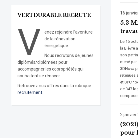
16 janvie
VERTDURABLE RECRUTE
5.3 M
V
travau
enez rejoindre l’aventure
de la rénovation
Le 15 oct
énergétique.
la Bièvre 
son patri
Nous recrutons de jeunes
mené par 
diplômés/diplômées pour
3DNova pou
accompagner les copropriétés qui
retenues 
souhaitent se rénover.
et SPCP po
Retrouvez nos offres dans la rubrique
de 347 lo
recrutement.
compose 
2 janvier
(2021
pour 