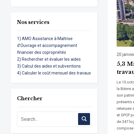
Nos services
1) AMO Assistance à Maîtrise
d’Ouvrage et accompagnement
financier des copropriétés
20 janvie
2) Rechercher et évaluer les aides
5,3 M
3) Calcul des aides et subventions
travau
4) Calculer le coût mensuel des travaux
Le 15 oct
la Bièvre 
son patri
Chercher
présents e
retenues 
et SPCP po
de 347 lo
compose d