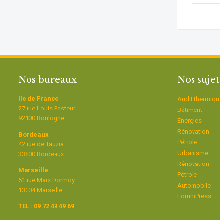
Nos bureaux
Nos sujet
Ile de France
Audit thermiqu
27 rue Louis Pasteur
Bâtiment
92100 Boulogne
Energies
Rénovation
Bordeaux
Pétrole
42 rue de Tauzia
Urbanisme
33800 Bordeaux
Rénovation
Marseille
Pétrole
61 rue Marx Dormoy
Automobile
13004 Marseille
ForumPress
TEL : 09 72 49 49 69