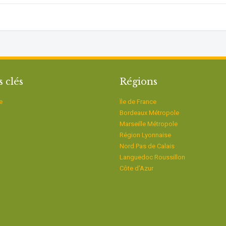
s clés
Régions
e
Ïle de France
Bordeaux Métropole
Marseille Métropole
Région Lyonnaise
Nord Pas de Calais
Languedoc Roussillon
Côte d’Azur