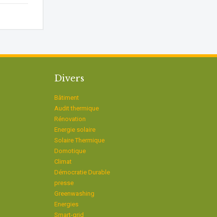
Divers
Bâtiment
Audit thermique
Rénovation
Energie solaire
Solaire Thermique
Domotique
Climat
Démocratie Durable
presse
Greenwashing
Energies
Smart-grid