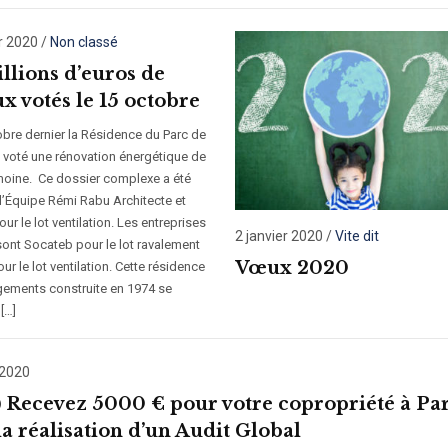
r 2020
/
Non classé
illions d’euros de
x votés le 15 octobre
obre dernier la Résidence du Parc de
a voté une rénovation énergétique de
moine. Ce dossier complexe a été
l’Équipe Rémi Rabu Architecte et
r le lot ventilation. Les entreprises
2 janvier 2020
/
Vite dit
sont Socateb pour le lot ravalement
Vœux 2020
ur le lot ventilation. Cette résidence
gements construite en 1974 se
[…]
 2020
) Recevez 5000 € pour votre copropriété à Par
la réalisation d’un Audit Global