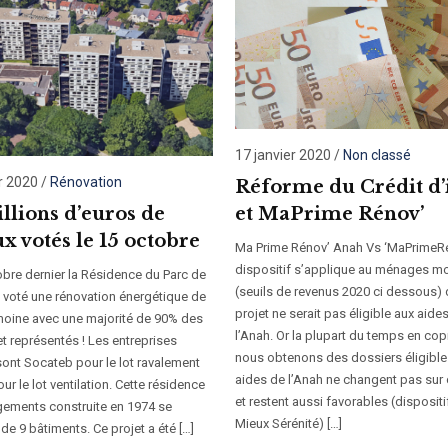
17 janvier 2020
/
Non classé
r 2020
/
Rénovation
Réforme du Crédit d
illions d’euros de
et MaPrime Rénov’
x votés le 15 octobre
Ma Prime Rénov’ Anah Vs ‘MaPrimeRé
dispositif s’applique au ménages m
obre dernier la Résidence du Parc de
(seuils de revenus 2020 ci dessous) 
a voté une rénovation énergétique de
projet ne serait pas éligible aux aide
moine avec une majorité de 90% des
l’Anah. Or la plupart du temps en cop
t représentés ! Les entreprises
nous obtenons des dossiers éligible
sont Socateb pour le lot ravalement
aides de l’Anah ne changent pas sur 
ur le lot ventilation. Cette résidence
et restent aussi favorables (dispositi
gements construite en 1974 se
Mieux Sérénité) […]
e 9 bâtiments. Ce projet a été […]