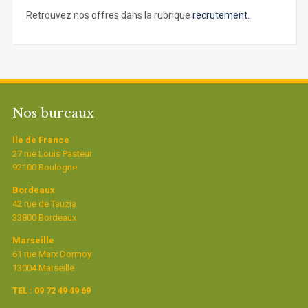
Retrouvez nos offres dans la rubrique
recrutement.
Nos bureaux
Ile de France
27 rue Louis Pasteur
92100 Boulogne
Bordeaux
42 rue de Tauzia
33800 Bordeaux
Marseille
61 rue Marx Dormoy
13004 Marseille
TEL : 09 72 49 49 69