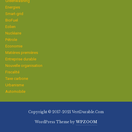
Greenwashing
Energies
Smart-grid
BioFuel
Eolien
Nucléaire
Pétrole
Economie
Matières premières
Entreprise durable
Nouvelle organisation
Fiscalité
Taxe carbone
Urbanisme
Automobile
Copyright © 2017-2021 VertDurable.Com
WordPress Theme by
WPZOOM