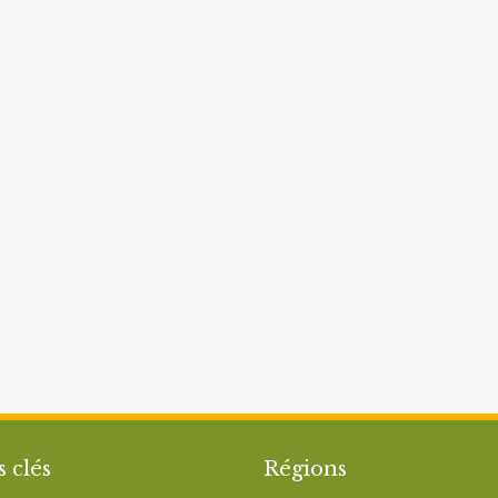
s clés
Régions