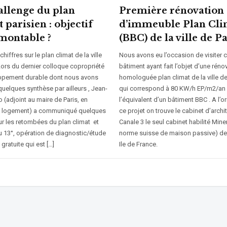
allenge du plan
Première rénovation
 parisien : objectif
d’immeuble Plan Cli
montable ?
(BBC) de la ville de Pa
hiffres sur le plan climat de la ville
Nous avons eu l’occasion de visiter 
Lors du dernier colloque copropriété
bâtiment ayant fait l’objet d’une réno
ppement durable dont nous avons
homologuée plan climat de la ville de
uelques synthèse par ailleurs , Jean-
qui correspond à 80 KW/h EP/m2/an 
(adjoint au maire de Paris, en
l’équivalent d’un bâtiment BBC . A l’o
u logement) a communiqué quelques
ce projet on trouve le cabinet d’archi
ur les retombées du plan climat et
Canale 3 le seul cabinet habilité Miner
u 13°, opération de diagnostic/étude
norme suisse de maison passive) de 
gratuite qui est […]
Ile de France.