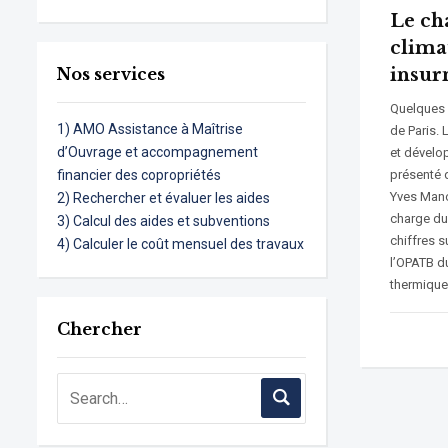
Le ch
climat
Nos services
insur
Quelques c
1) AMO Assistance à Maîtrise
de Paris. 
d’Ouvrage et accompagnement
et dévelo
financier des copropriétés
présenté q
Yves Mano 
2) Rechercher et évaluer les aides
charge d
3) Calcul des aides et subventions
chiffres s
4) Calculer le coût mensuel des travaux
l’OPATB d
thermique 
Chercher