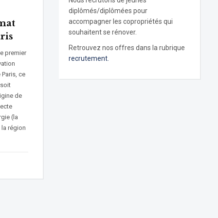
Nous recrutons de jeunes
diplômés/diplômées pour
accompagner les copropriétés qui
mat
souhaitent se rénover.
ris
Retrouvez nos offres dans la rubrique
ce premier
recrutement.
vation
 Paris, ce
soit
rigine de
tecte
gie (la
la région