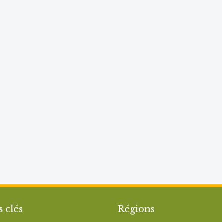
s clés
Régions