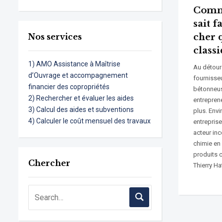
Comme
sait 
Nos services
cher 
class
1) AMO Assistance à Maîtrise
Au détour 
d’Ouvrage et accompagnement
fournisse
financier des copropriétés
bétonneus
2) Rechercher et évaluer les aides
entrepren
3) Calcul des aides et subventions
plus. Envi
4) Calculer le coût mensuel des travaux
entrepris
acteur in
chimie en
produits c
Chercher
Thierry Ha