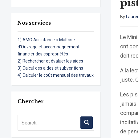
pis
By
Laure
Nos services
Le Mini
1) AMO Assistance à Maîtrise
ont com
d’Ouvrage et accompagnement
financier des copropriétés
doit re
2) Rechercher et évaluer les aides
3) Calcul des aides et subventions
A la le
4) Calculer le coût mensuel des travaux
juste. 
Les pis
Chercher
jamais 
compare
incitat
de pen