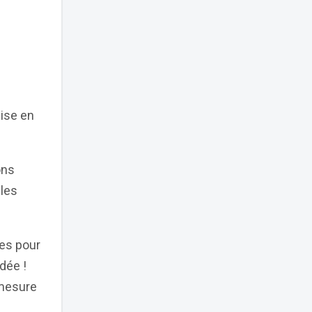
mise en
ons
 les
res pour
dée !
 mesure