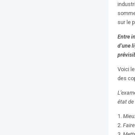
industr
sommes
sur le 
Entre i
d’une l
prévisi
Voici l
des cop
L’exame
état de 
Mieux
Faire
Mett