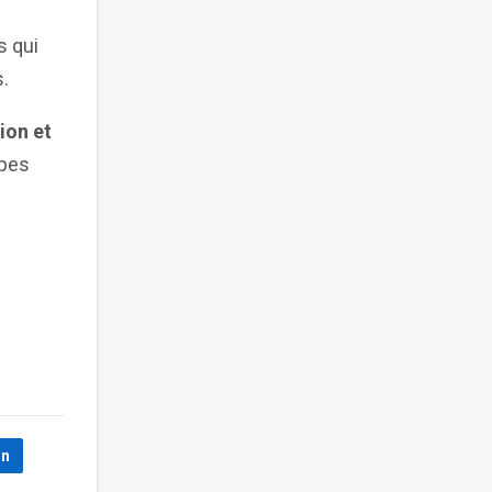
s qui
.
ion et
apes
In