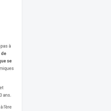
 pas à
n de
que se
nomiques
et
30 ans.
 l’ère