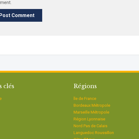
ment.
s clés
Régions
e
Ïle de France
Bordeaux Métropole
Marseille Métropole
Région Lyonnaise
Nord Pas de Calais
Languedoc Roussillon