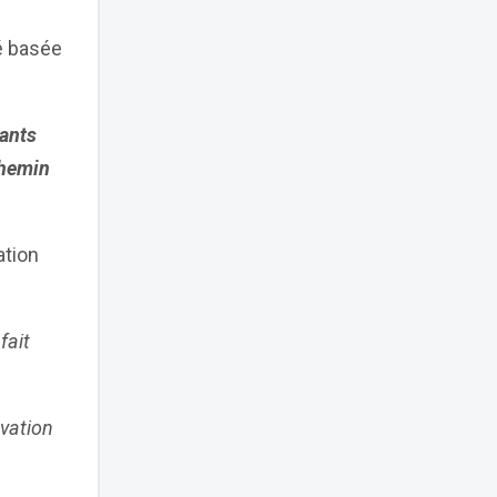
é basée
nants
chemin
ation
fait
ovation