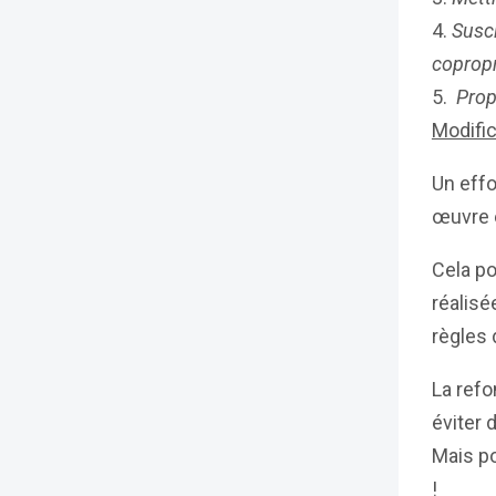
Susci
copropr
Prop
Modific
Un effo
œuvre 
Cela po
réalisé
règles 
La refo
éviter 
Mais po
!