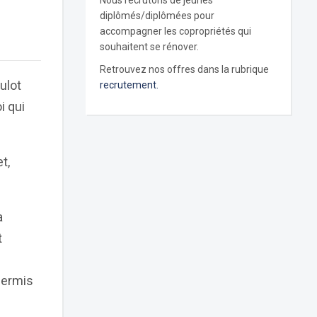
Nous recrutons de jeunes
diplômés/diplômées pour
accompagner les copropriétés qui
souhaitent se rénover.
Retrouvez nos offres dans la rubrique
ulot
recrutement.
i qui
t,
a
t
 permis