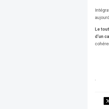
Intégra
aujourd
Le tout
d’un c
cohéren
.