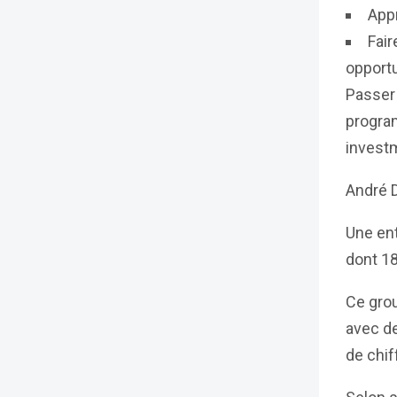
Appr
Fair
opportu
Passer 
program
investm
André D
Une ent
dont 1
Ce grou
avec de
de chif