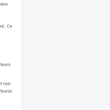
ière
oré. Ce
ateurs
et non
d’euros