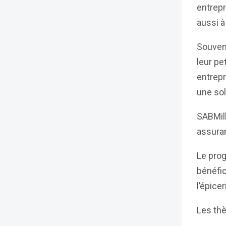
entrepr
aussi à
Souven
leur pe
entrepr
une sol
SABMill
assuran
Le prog
bénéfic
l’épice
Les th