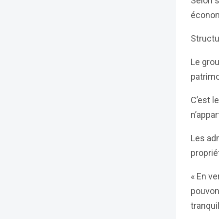
Selon s
économi
Structu
Le grou
patrimo
C’est l
n’appar
Les adm
proprié
« En ve
pouvons
tranqui