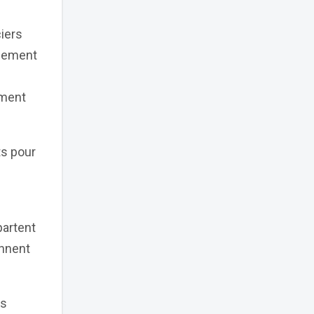
iers
ssement
ement
ts pour
artent
ennent
es