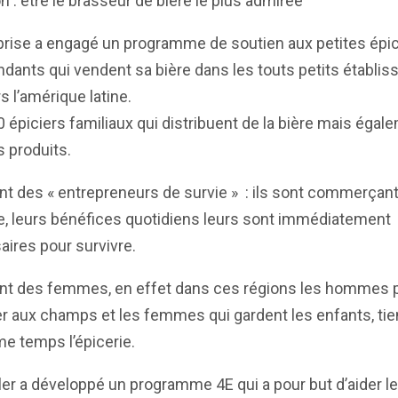
on : être le brasseur de bière le plus admirée
prise a engagé un programme de soutien aux petites épic
dants qui vendent sa bière dans les touts petits établi
rs l’amérique latine.
 épiciers familiaux qui distribuent de la bière mais égal
s produits.
t des « entrepreneurs de survie » : ils sont commerçan
e, leurs bénéfices quotidiens leurs sont immédiatement
ires pour survivre.
nt des femmes, en effet dans ces régions les hommes p
ler aux champs et les femmes qui gardent les enfants, ti
e temps l’épicerie.
er a développé un programme 4E qui a pour but d’aider l