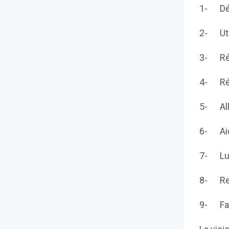
1- Déc
2- Uti
3- Réd
4- Réu
5- All
6- Aid
7- Lut
8- Res
9- Favo