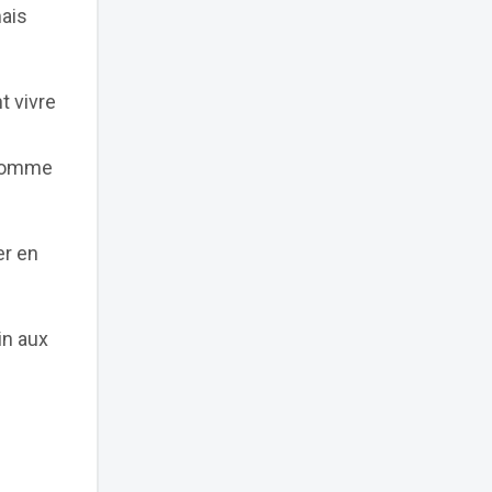
mais
t vivre
é comme
er en
in aux