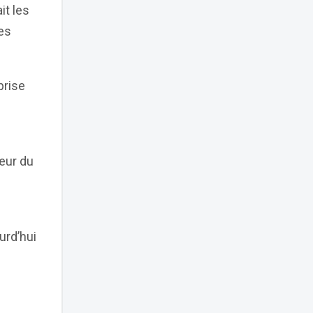
it les
ues
prise
eur du
urd’hui