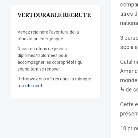
compare
titres 
VERTDURABLE RECRUTE
nationa
Venez rejoindre l’aventure de la
3 pers
rénovation énergétique.
sociale 
Nous recrutons de jeunes
diplômés/diplômées pour
Catali
accompagner les copropriétés qui
souhaitent se rénover.
America
Retrouvez nos offres dans la rubrique
monde
recrutement.
¾ de s
Cette e
présen
10 prio