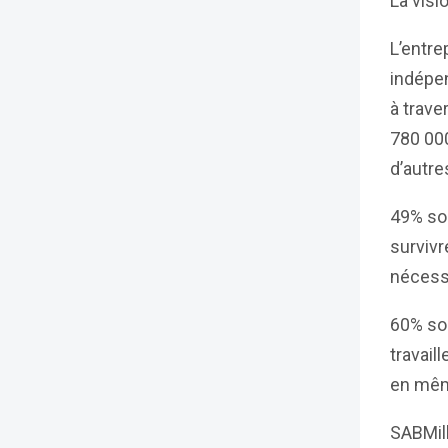
La visi
L’entre
indépen
à trave
780 000
d’autre
49% son
survivr
nécessa
60% so
travail
en mêm
SABMill