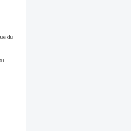
lue du
on