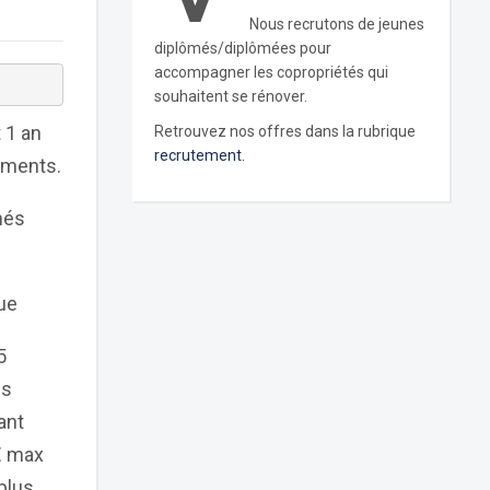
Nous recrutons de jeunes
diplômés/diplômées pour
accompagner les copropriétés qui
souhaitent se rénover.
 1 an
Retrouvez nos offres dans la rubrique
recrutement.
ements.
nés
ue
5
es
ant
€ max
plus