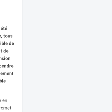
 été
e, tous
ible de
nt de
nsion
ependre
ivement
ble
e en
promet