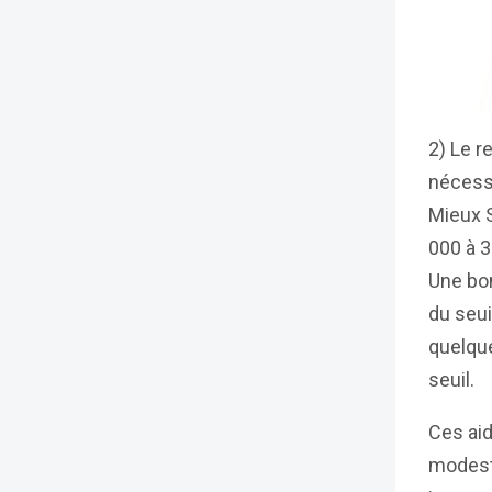
2) Le r
nécessa
Mieux S
000 à 3
Une bon
du seui
quelque
seuil.
Ces aid
modeste