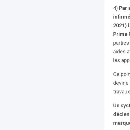
4)
Par 
infirm
2021) 
Prime 
partie
aides a
les app
Ce poin
devine
travaux
Un sys
déclenc
marque