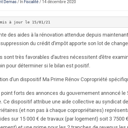
nt Demas
/
In
Fiscalité
/
14 décembre 2020
 mis à jour le 15/01/21
nte des aides à la rénovation attendue depuis maintenant
 suppression du crédit d’impôt apporte son lot de chang
s sont très favorables d’autres nécessitent d’être exami
in pour déterminer si le bilan est positif.
tion d’un dispositif Ma Prime Rénov Copropriété spécifiq
e point forts des annonces du gouvernement annoncé le 
. Ce dispositif attribue une aide collective au syndicat d
iétaires (et non pas à chaque copropriétaires) représent
ides sur 15 000 € de travaux (par logement) soit 3 7500 
gement) et une prime pour les 2 tranches de revenus les 