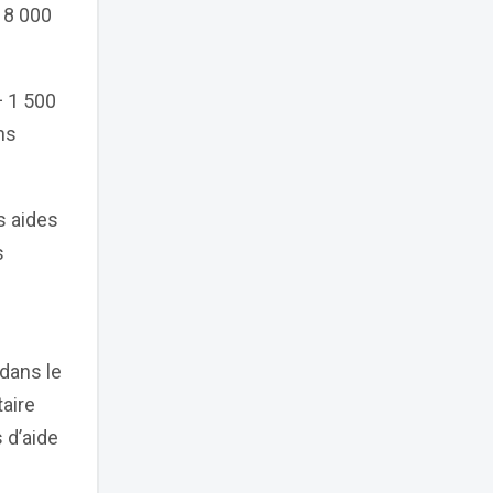
18 000
+ 1 500
ns
s aides
s
dans le
taire
 d’aide