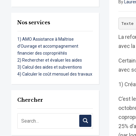
By
Laure
Nos services
Texte
La refo
1) AMO Assistance à Maîtrise
avec la
d’Ouvrage et accompagnement
financier des copropriétés
Certain
2) Rechercher et évaluer les aides
3) Calcul des aides et subventions
avec so
4) Calculer le coût mensuel des travaux
1) Créa
C’est l
Chercher
octobre
copropr
25% d’a
(par lo