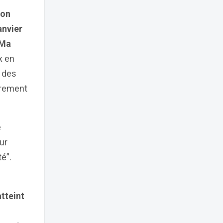
non
anvier
 Ma
x en
 des
ièrement
e
ur
é”.
atteint