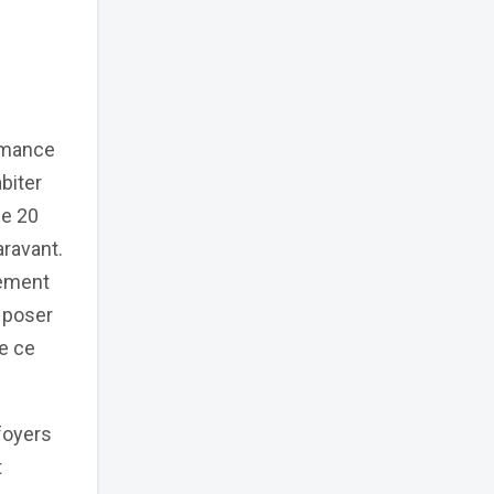
ormance
biter
de 20
aravant.
vement
 poser
e ce
foyers
t