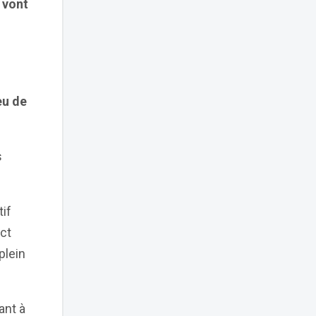
 vont
eu de
s
if
ct
plein
ant à