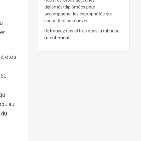
Nous recrutons de jeunes
diplômés/diplômées pour
accompagner les copropriétés qui
souhaitent se rénover.
du
Retrouvez nos offres dans la rubrique
er
recrutement.
nt étés
 50
qui
squ’au
 du