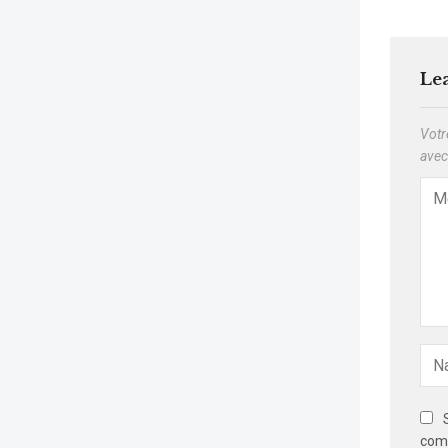
Le
Votr
ave
com