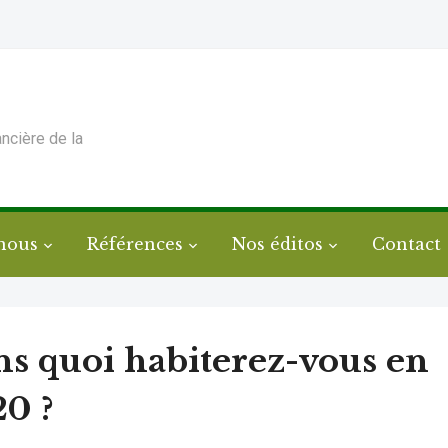
ancière de la
nous
Références
Nos éditos
Contact
s quoi habiterez-vous en
0 ?