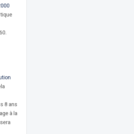
2000
tique
60.
ution
la
ns 8 ans
age à la
 sera
s