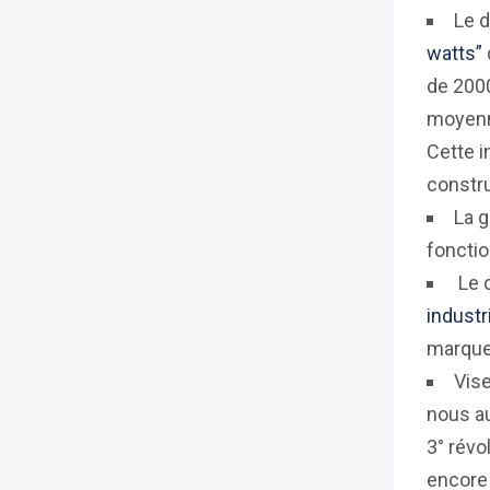
Le d
watts”
de 2000
moyenn
Cette i
constru
La g
foncti
Le d
industr
marque 
Vise
nous au
3° révo
encore