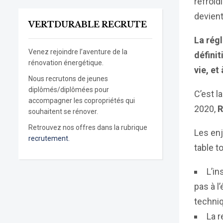
refroid
devien
VERTDURABLE RECRUTE
La rég
Venez rejoindre l’aventure de la
définit
rénovation énergétique.
vie, et
Nous recrutons de jeunes
diplômés/diplômées pour
C’est l
accompagner les copropriétés qui
2020,
R
souhaitent se rénover.
Retrouvez nos offres dans la rubrique
Les enj
recrutement.
table t
L’in
pas à l
techniq
La r