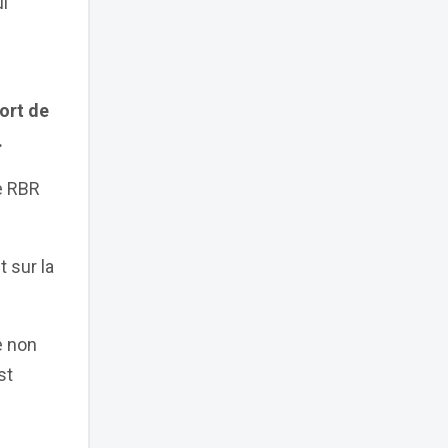
i
ort de
.
de RBR
 sur la
e non
st