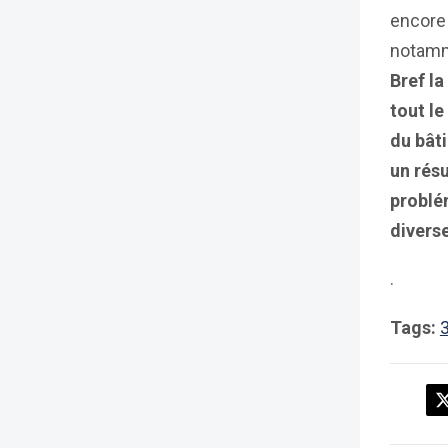
encore 
notam
Bref l
tout l
du bât
un rés
problé
diverse
.
Tags:
3