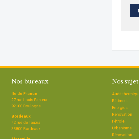
Nos bureaux
Nos sujet
Ile de France
Audit thermiqu
27 rue Louis Pasteur
Bâtiment
92100 Boulogne
Energies
Rénovation
Bordeaux
Pétrole
42 rue de Tauzia
Urbanisme
33800 Bordeaux
Rénovation
Marseille