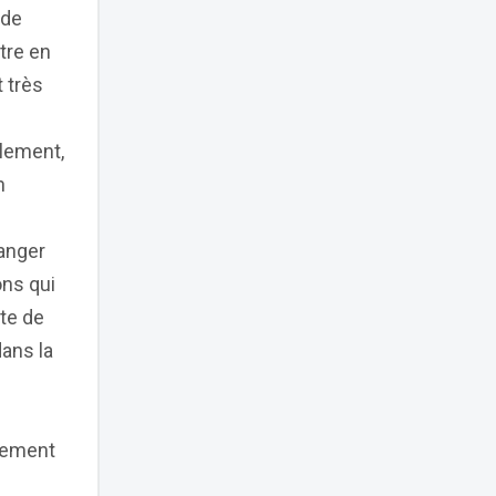
 de
tre en
 très
alement,
n
hanger
ons qui
te de
dans la
ssement