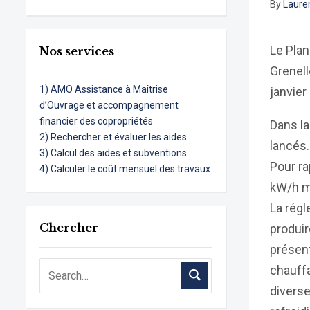
By
Laure
Le Plan
Nos services
Grenell
1) AMO Assistance à Maîtrise
janvier
d’Ouvrage et accompagnement
financier des copropriétés
Dans la
2) Rechercher et évaluer les aides
lancés.
3) Calcul des aides et subventions
Pour r
4) Calculer le coût mensuel des travaux
kW/h m
La régl
Chercher
produir
présent
chauffa
diverse