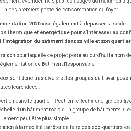
issement éventuel mais pas les usages du multimédia qu
t un des premiers poste de consommation du foyer.
lementation 2020 vise également à dépasser la seule
ion thermique et énergétique pour s’intéresser au conf
 à l’intégration du bâtiment dans sa ville et son quartier
a raison pour laquelle ce projet porte aujourd’hui le nom 
églementation de
B
âtiment
R
esponsable.
eux sont donc très divers et les groupes de travail posent
outes leurs idées :
sertion dans le quartier : Peut-on réfléchir énergie positiv
’échelle d’un bâtiment mais d’un groupe de bâtiments. C’e
uement peut être plus simple.
elation à la mobilité : arrêter de faire des éco-quartiers en