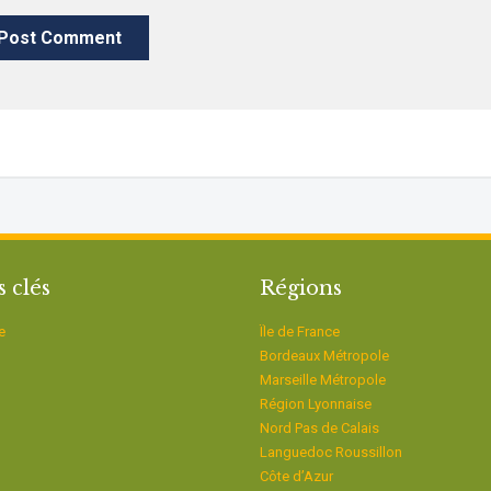
s clés
Régions
e
Ïle de France
Bordeaux Métropole
Marseille Métropole
Région Lyonnaise
Nord Pas de Calais
Languedoc Roussillon
Côte d’Azur