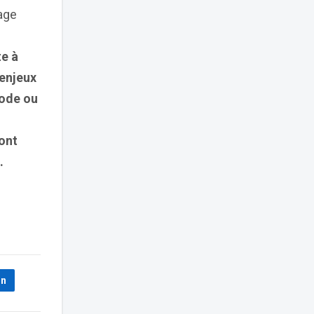
age
te à
 enjeux
hode ou
ont
.
In