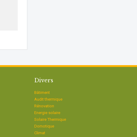
Divers
Bâtiment
Audit thermique
Rénovation
Energie solaire
Solaire Thermique
Domotique
Climat