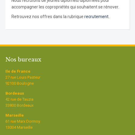
Nous recrutons de jeunes diplômés/diplômées pour
accompagner les copropriétés qui souhaitent se rénover.
Retrouvez nos offres dans la rubrique
recrutement.
Nos bureaux
Ile de France
27 rue Louis Pasteur
92100 Boulogne
Bordeaux
42 rue de Tauzia
33800 Bordeaux
Marseille
61 rue Marx Dormoy
13004 Marseille