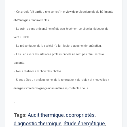
– Cet article fait partie d’une série d’interview de professionnels du bâtiments
et d’énergies renouvelables.
– Le point de vue présenté ne reflète pas forcément celui de la rédaction de
VertDurable.
– La présentation de la société n’a fait l’objet d’aucune rémunération.
– Les liens vers les sites des professionnels ne sont pas rémunérés ou
payants.
– Nous réalisons le choix des photos.
– Si vous êtes un professionnel de la rénovation « durable » et « nouvelles »
énergies votre témoignage nous intéresse, contactez nous.
.
Tags:
Audit thermique
,
copropriétés
,
diagnostic thermique
,
étude énergétique
,