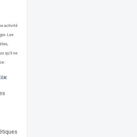
e activité
gie. Les
bles,
s qu’il ne
ce :
-Var
res
étiques