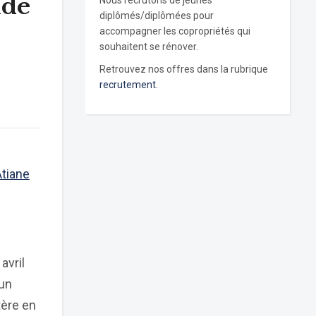
ude
Nous recrutons de jeunes
diplômés/diplômées pour
accompagner les copropriétés qui
souhaitent se rénover.
Retrouvez nos offres dans la rubrique
recrutement.
Atiane
avril
’un
tère en