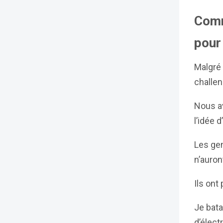
Comm
pour
Malgré 
challen
Nous av
l’idée 
Les gen
n’auron
Ils ont
Je bata
d’élec