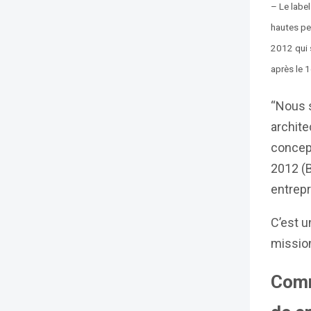
–
Le labe
hautes pe
2012 qui 
après le 1
“Nous 
archite
concept
2012 (
entrepr
C’est u
mission
Comm