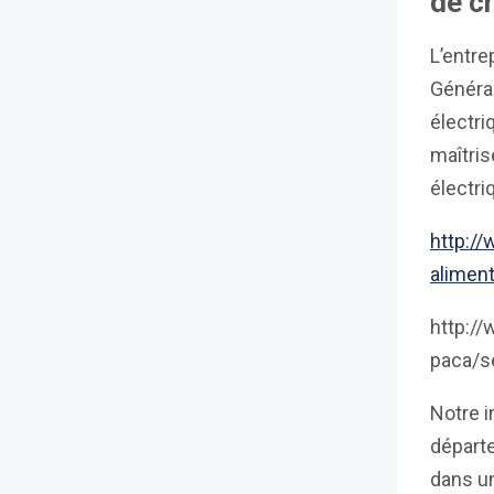
de cr
L’entre
Généra
électr
maîtris
électri
http:/
aliment
http://
paca/s
Notre i
départe
dans un