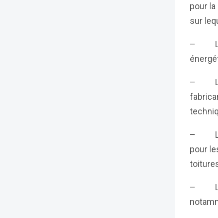
pour la
sur leq
– Le co
énergé
– La c
fabrica
techniq
– La ré
pour le
toitures
– Les 
notamm