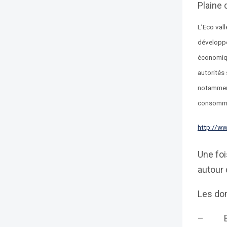
Plaine 
L’Eco val
développe
économiqu
autorités
notamment
consommera
http://ww
Une foi
autour 
Les dom
– Bien