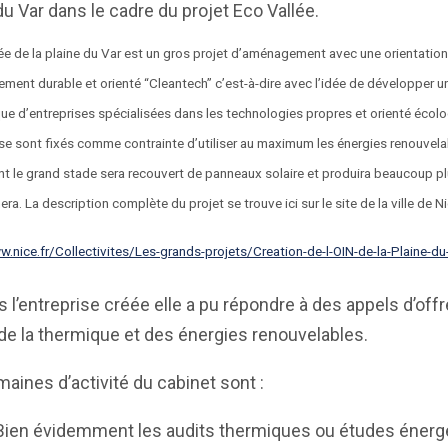
du Var dans le cadre du projet Eco Vallée.
lée de la plaine du Var est un gros projet d’aménagement avec une orientation
ment durable et orienté “Cleantech” c’est-à-dire avec l’idée de développer un
e d’entreprises spécialisées dans les technologies propres et orienté écolo
 se sont fixés comme contrainte d’utiliser au maximum les énergies renouvela
 le grand stade sera recouvert de panneaux solaire et produira beaucoup plu
. La description complète du projet se trouve ici sur le site de la ville de Ni
w.nice.fr/Collectivites/Les-grands-projets/Creation-de-l-OIN-de-la-Plaine-du
s l’entreprise créée elle a pu répondre à des appels d’off
de la thermique et des énergies renouvelables.
aines d’activité du cabinet sont :
 évidemment les audits thermiques ou études énerg