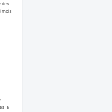
e des
4 mois
e
es la