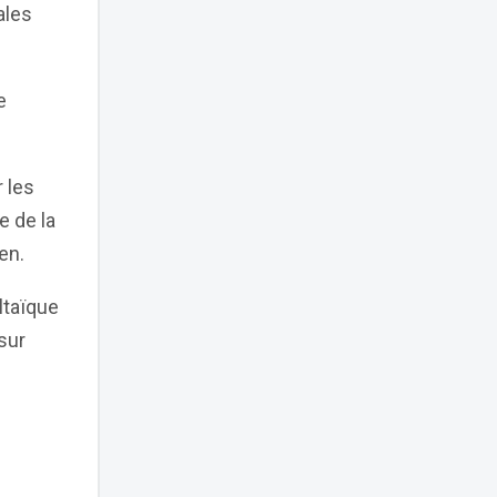
ales
e
 les
e de la
en.
ltaïque
 sur