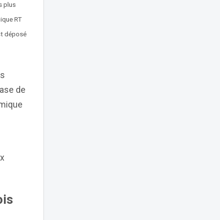
s plus
mique RT
est déposé
es
hase de
rmique
ux
ois