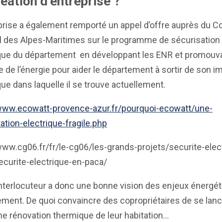
éation d’entreprise ?
prise a également remporté un appel d’offre auprès du C
l des Alpes-Maritimes sur le programme de sécurisation
ique du département en développant les ENR et promouva
e de l’énergie pour aider le département à sortir de son 
que dans laquelle il se trouve actuellement.
/www.ecowatt-provence-azur.fr/pourquoi-ecowatt/une-
ation-electrique-fragile.php
www.cg06.fr/fr/le-cg06/les-grands-projets/securite-elec
ecurite-electrique-en-paca/
nterlocuteur a donc une bonne vision des enjeux énergét
ment. De quoi convaincre des copropriétaires de se lanc
e rénovation thermique de leur habitation…