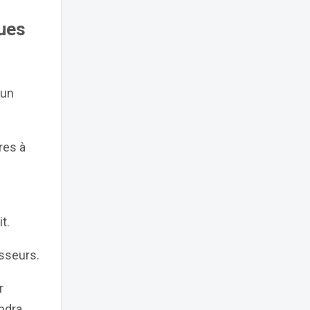
ues
 un
res à
t.
isseurs.
r
ndra