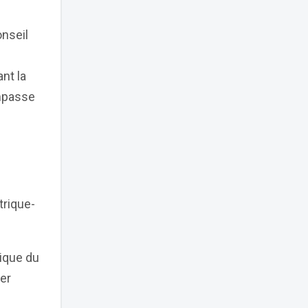
onseil
nt la
impasse
trique-
ique du
er