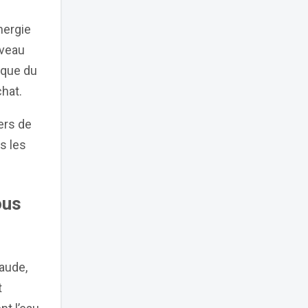
nergie
uveau
ique du
chat.
ers de
s les
ous
haude,
t