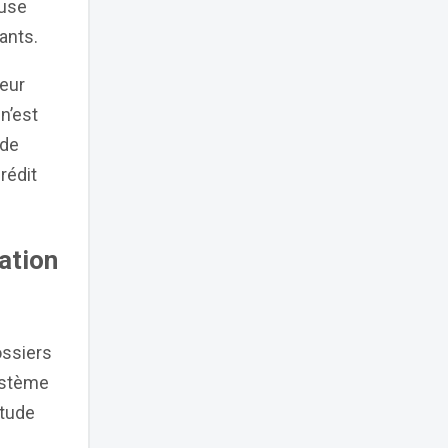
euse
ants.
eur
n’est
 de
rédit
ation
ossiers
ystème
étude