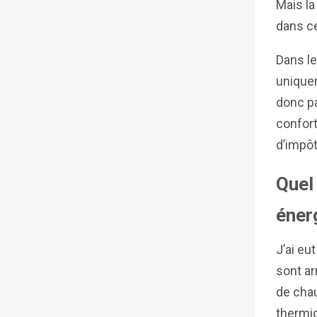
Mais la
dans ce
Dans l
uniquem
donc pa
confort
d’impôt
Quel
éner
J’ai eu
sont ar
de chau
thermi