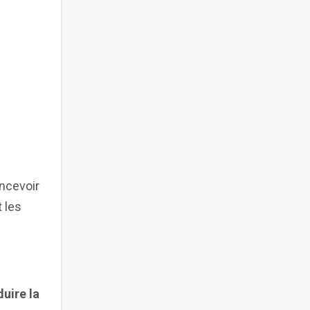
ncevoir
 les
uire la