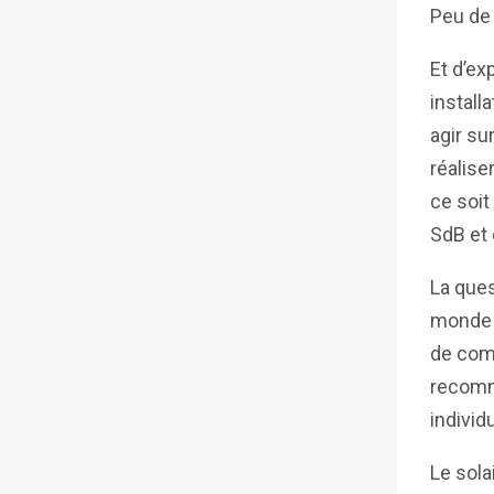
Peu de
Et d’ex
install
agir su
réalise
ce soit
SdB et 
La ques
monde c
de comp
recomm
indivi
Le sola