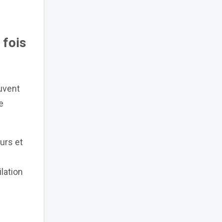
 fois
ouvent
e
urs et
lation