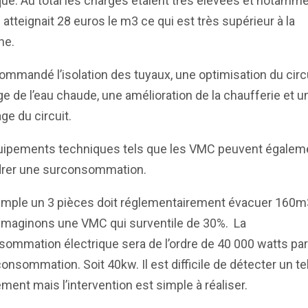
que. Au total les charges étaient très élevées et notamme
atteignait 28 euros le m3 ce qui est très supérieur à la
ne.
commandé l’isolation des tuyaux, une optimisation du circ
e de l’eau chaude, une amélioration de la chaufferie et u
ge du circuit.
uipements techniques tels que les VMC peuvent égalem
rer une surconsommation.
emple un 3 pièces doit réglementairement évacuer 160m
 Imaginons une VMC qui surventile de 30%. La
ommation électrique sera de l’ordre de 40 000 watts pa
onsommation. Soit 40kw. Il est difficile de détecter un te
ment mais l’intervention est simple à réaliser.