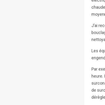
électri
chaude 
moyen
J’ai re
bouclag
nettoya
Les éq
engend
Par ex
heure.
surcons
de surc
dérègle