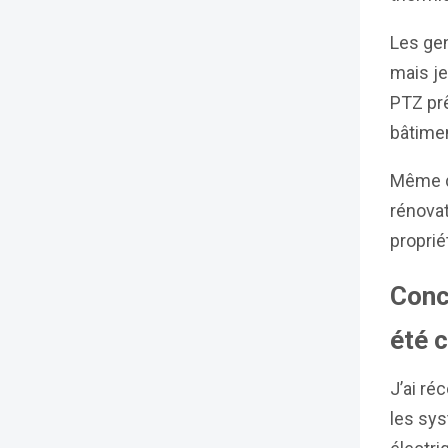
Les gen
mais j
PTZ prê
bâtimen
Même da
rénovat
proprié
Conc
été 
J’ai ré
les sys