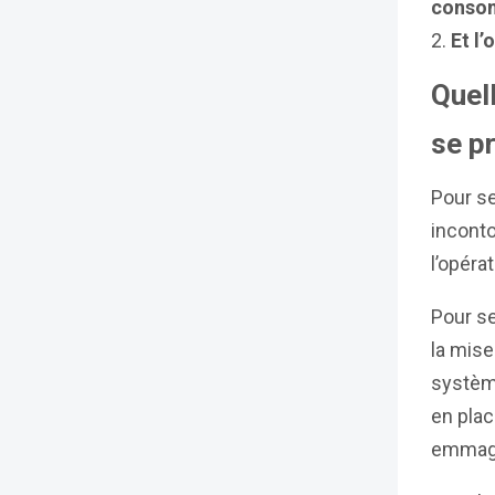
conso
Et l
Quell
se pr
Pour se
incont
l’opéra
Pour s
la mise
système
en plac
emmagas