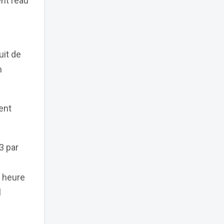
nt l’eau
uit de
n
ent
3 par
r heure
l