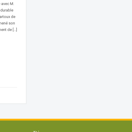
 avec M.
 durable
artoux de
mené son
ent de […]