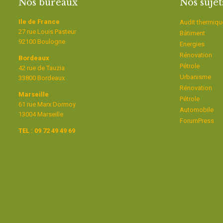
Nos bureaux
Nos sujet
Ile de France
Audit thermiqu
27 rue Louis Pasteur
Bâtiment
92100 Boulogne
Energies
Rénovation
Bordeaux
Pétrole
42 rue de Tauzia
Urbanisme
33800 Bordeaux
Rénovation
Marseille
Pétrole
61 rue Marx Dormoy
Automobile
13004 Marseille
ForumPress
TEL : 09 72 49 49 69