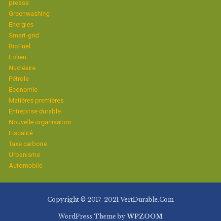
presse
Greenwashing
Energies
Smart-grid
BioFuel
Eolien
Nucléaire
Pétrole
Economie
Matières premières
Entreprise durable
Nouvelle organisation
Fiscalité
Taxe carbone
Urbanisme
Automobile
Copyright © 2017-2021 VertDurable.Com
WordPress Theme by
WPZOOM