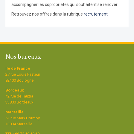
accompagner les copropriétés qui souhaitent se rénover.
Retrouvez nos offres dans la rubrique
recrutement.
Nos bureaux
Ile de France
27 rue Louis Pasteur
92100 Boulogne
Bordeaux
42 rue de Tauzia
33800 Bordeaux
Marseille
61 rue Marx Dormoy
13004 Marseille
TEL : 09 72 49 49 69