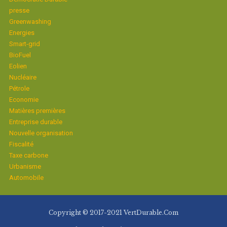
presse
Greenwashing
Energies
Smart-grid
BioFuel
Eolien
Nucléaire
Pétrole
Economie
Matières premières
Entreprise durable
Nouvelle organisation
Fiscalité
Taxe carbone
Urbanisme
Automobile
Copyright © 2017-2021 VertDurable.Com