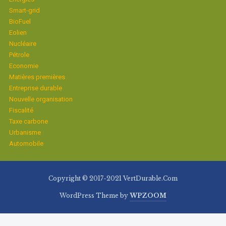
Smart-grid
BioFuel
Eolien
Nucléaire
Pétrole
Economie
Matières premières
Entreprise durable
Nouvelle organisation
Fiscalité
Taxe carbone
Urbanisme
Automobile
Copyright © 2017-2021 VertDurable.Com
WordPress Theme by
WPZOOM