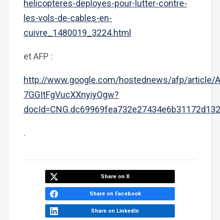
helicopteres-deployes-pour-lutter-contre-
les-vols-de-cables-en-
cuivre_1480019_3224.html
et AFP :
http://www.google.com/hostednews/afp/articl
7GGItFgVucXXnyiyOgw?
docId=CNG.dc69969fea732e27434e6b31172d132
.
Share on X
Share on Facebook
Share on LinkedIn