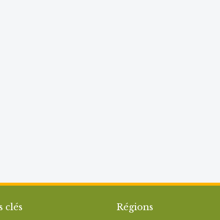
s clés
Régions