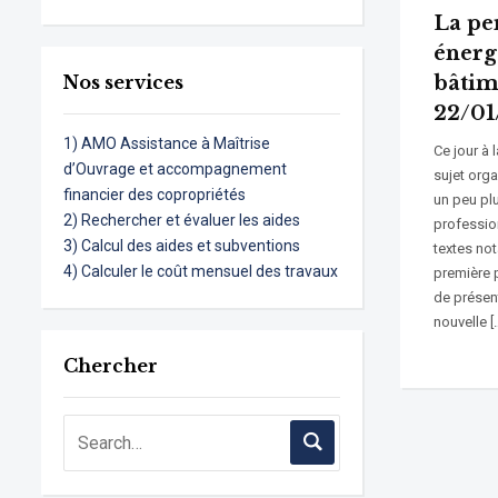
La pe
énerg
Nos services
bâtim
22/01
1) AMO Assistance à Maîtrise
Ce jour à 
d’Ouvrage et accompagnement
sujet orga
financier des copropriétés
un peu plu
2) Rechercher et évaluer les aides
profession
3) Calcul des aides et subventions
textes no
4) Calculer le coût mensuel des travaux
première p
de présen
nouvelle [
Chercher