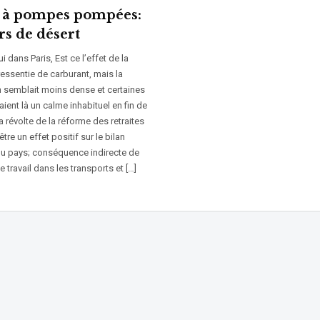
s à pompes pompées:
rs de désert
i dans Paris, Est ce l’effet de la
essentie de carburant, mais la
n semblait moins dense et certaines
aient là un calme inhabituel en fin de
a révolte de la réforme des retraites
être un effet positif sur le bilan
u pays; conséquence indirecte de
de travail dans les transports et […]