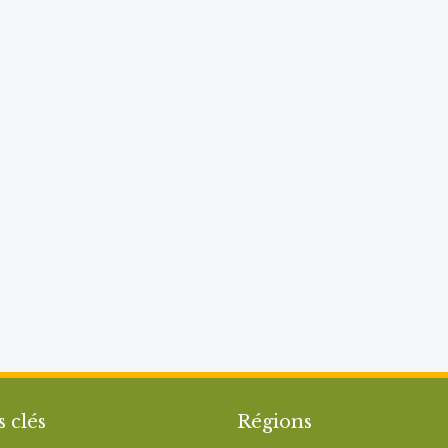
s clés
Régions