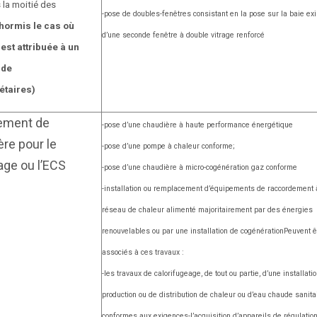
 la moitié des
-pose de doubles-fenêtres consistant en la pose sur la baie exi
hormis le cas où
d’une seconde fenêtre à double vitrage renforcé
est attribuée à un
 de
étaires)
ement de
-pose d’une chaudière à haute performance énergétique
re pour le
-pose d’une pompe à chaleur conforme;
age ou l’ECS
-pose d’une chaudière à micro-cogénération gaz conforme
-installation ou remplacement d’équipements de raccordement 
réseau de chaleur alimenté majoritairement par des énergies
renouvelables ou par une installation de cogénération
Peuvent ê
associés à ces travaux :
-les travaux de calorifugeage, de tout ou partie, d’une installati
production ou de distribution de chaleur ou d’eau chaude sanitai
conformes aux exigences
-l’acquisition d’appareils de régulatio