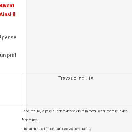
euvent
insi il
dépense
 un prêt
Travaux induits
-la fourniture, la pose du coffre des volets et la motorisation éventuelle des
fermetures ;
-l’isolation du coffre existant des volets roulants ;