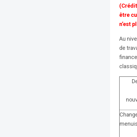
(Crédit
être cu
n’est p
Au nive
de trav
finance
classiq
De
nou
Chang
menuis