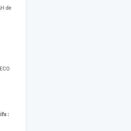
AH de
n ECO
tifs
: