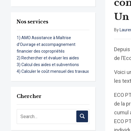
com
Un 
Nos services
By
Laure
1) AMO Assistance à Maîtrise
d’Ouvrage et accompagnement
Depuis 
financier des copropriétés
de l’Ec
2) Rechercher et évaluer les aides
3) Calcul des aides et subventions
4) Calculer le coût mensuel des travaux
Voici u
les tex
ECO PTZ
Chercher
de la p
cumul 
ECO PT
individ