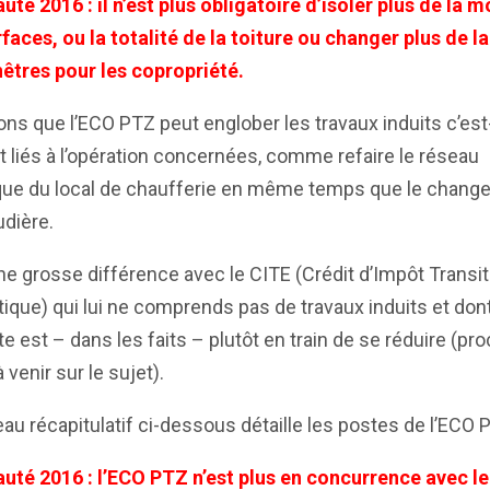
té 2016 : il n’est plus obligatoire d’isoler plus de la m
faces, ou la totalité de la toiture ou changer plus de l
êtres pour les copropriété.
ns que l’ECO PTZ peut englober les travaux induits c’est
t liés à l’opération concernées, comme refaire le réseau
ique du local de chaufferie en même temps que le chan
dière.
ne grosse différence avec le CITE (Crédit d’Impôt Transit
ique) qui lui ne comprends pas de travaux induits et don
tte est – dans les faits – plutôt en train de se réduire (pr
à venir sur le sujet).
eau récapitulatif ci-dessous détaille les postes de l’ECO 
uté 2016 : l’ECO PTZ n’est plus en concurrence avec le