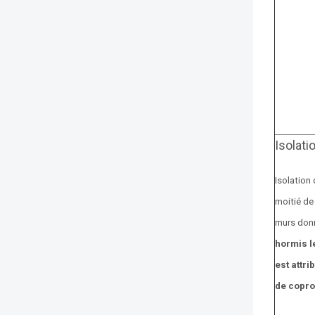
Isolat
Isolation 
moitié de
murs donna
hormis l
est attri
de copro