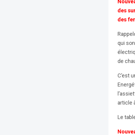
Nouveau
des sur
des fen
Rappelo
qui son
électr
de chau
C’est u
Energét
l’assie
article 
Le tabl
Nouvea