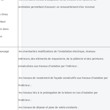
ventilation permettant d’assurer un renouvellement d’air minimal.
n d’eau
ttant
ire dans
un
 passage
-les éventuelles modifications de l’installation électrique, réseaux
intérieurs, des éléments de maçonnerie, de la plâtrerie et des peintures
consécutives aux travaux d’isolation par l’intérieur ;
-les travaux de ravalement de façade consécutifs aux travaux d’isolation par
l’extérieur ;
-les travaux liés à la prolongation de la toiture en cas d’isolation par
l’extérieur ;
-les travaux de dépose et pose de volets existants ;