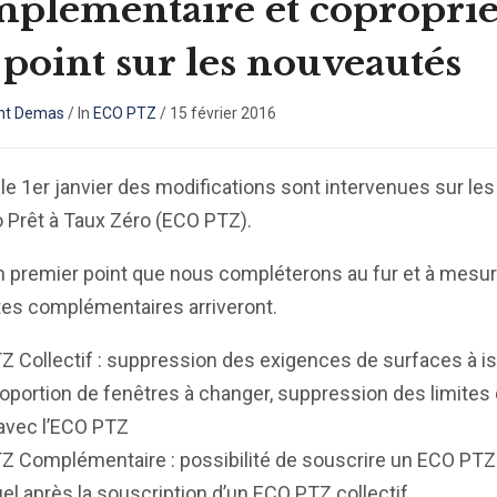
plémentaire et copropriét
point sur les nouveautés
nt Demas
/
In
ECO PTZ
/
15 février 2016
le 1er janvier des modifications sont intervenues sur les
o Prêt à Taux Zéro (ECO PTZ).
n premier point que nous compléterons au fur et à mesu
tes complémentaires arriveront.
 Collectif : suppression des exigences de surfaces à is
roportion de fenêtres à changer, suppression des limites
avec l’ECO PTZ
Z Complémentaire : possibilité de souscrire un ECO PTZ
uel après la souscription d’un ECO PTZ collectif