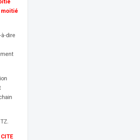
oitié
a moitié
-à-dire
gement
ion
t
ochain
PTZ.
 CITE