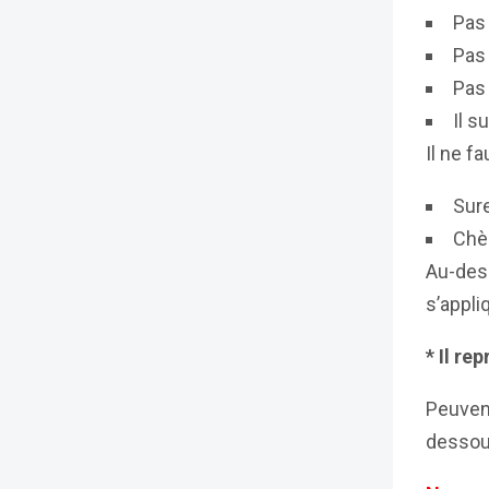
Pas 
Pas 
Pas 
Il s
Il ne f
Sur
Chè
Au-des
s’appli
* Il re
Peuvent
desso