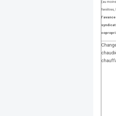
(au moins
fenêtres,
l’avance 
syndicat
copropri
Chang
chaudiè
chauff