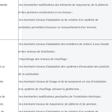
stante
-les éventuelles modifications des éléments de maçonnerie, de la plâtrerie
et des peintures consécutives à ces travaux ;
-les éventuels travaux d’adaptation ou de création d’un système de
ventilation permettant d’assurer un renouvellement d’air minimal.
-les éventuels travaux d’adaptation des émetteurs de chaleur à eau chaude
et des réseaux de distribution ;
-l’équilibrage des réseaux de chauffage ;
à un
-les éventuels travaux d’adaptation des systèmes d’évacuation des produits
de la combustion
tre
-les éventuels travaux de forage et de terrassement, en cas d’installation
d’un système de chauffage utilisant la géothermie ;
on de
-les éventuelles modifications ponctuelles de l’installation électrique ;
re,
-les éventuels travaux de maçonnerie, de plâtrerie et de peinture ;
n de
-les éventuels travaux d’adaptation ou de création d’un système de