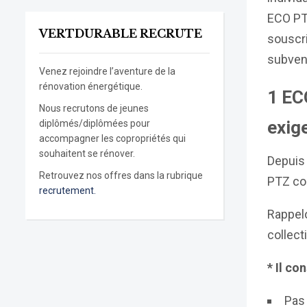
ECO PTZ
VERTDURABLE RECRUTE
souscri
subvent
Venez rejoindre l’aventure de la
rénovation énergétique.
1 EC
Nous recrutons de jeunes
exig
diplômés/diplômées pour
accompagner les copropriétés qui
souhaitent se rénover.
Depuis 
Retrouvez nos offres dans la rubrique
PTZ col
recrutement.
Rappelo
collect
* Il co
Pas 