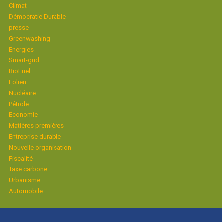
Climat
Démocratie Durable
presse
Greenwashing
Energies
Smart-grid
BioFuel
Eolien
Nucléaire
Pétrole
Economie
Matières premières
Entreprise durable
Nouvelle organisation
Fiscalité
Taxe carbone
Urbanisme
Automobile