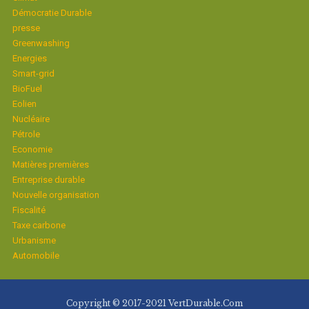
Démocratie Durable
presse
Greenwashing
Energies
Smart-grid
BioFuel
Eolien
Nucléaire
Pétrole
Economie
Matières premières
Entreprise durable
Nouvelle organisation
Fiscalité
Taxe carbone
Urbanisme
Automobile
Copyright © 2017-2021 VertDurable.Com