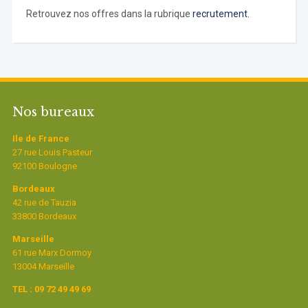
Retrouvez nos offres dans la rubrique
recrutement.
Nos bureaux
Ile de France
27 rue Louis Pasteur
92100 Boulogne
Bordeaux
42 rue de Tauzia
33800 Bordeaux
Marseille
61 rue Marx Dormoy
13004 Marseille
TEL : 09 72 49 49 69