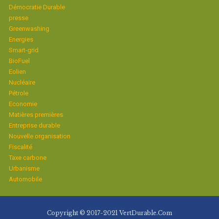
Démocratie Durable
presse
Greenwashing
Energies
Smart-grid
BioFuel
Eolien
Nucléaire
Pétrole
Economie
Matières premières
Entreprise durable
Nouvelle organisation
Fiscalité
Taxe carbone
Urbanisme
Automobile
Copyright © 2017-2021 VertDurable.Com