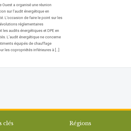
ne Ouest a organisé une réunion
ion sur l’audit énergétique en
é. L’occasion de faire le point sur les
 évolutions réglementaires
t les audits énergétiques et DPE en
tés. L’audit énergétique ne concerne
âtiments équipés de chauffage
our les copropriétés inférieures à […]
s clés
Régions