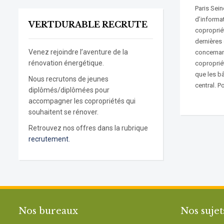
Paris Sei
d’informat
VERTDURABLE RECRUTE
copropriét
dernières
Venez rejoindre l’aventure de la
concernan
rénovation énergétique.
coproprié
que les b
Nous recrutons de jeunes
central. P
diplômés/diplômées pour
accompagner les copropriétés qui
souhaitent se rénover.
Retrouvez nos offres dans la rubrique
recrutement.
Nos bureaux
Nos sujet